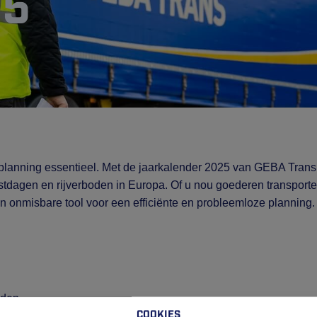
25
 planning essentieel. Met de jaarkalender 2025 van GEBA Trans
estdagen en rijverboden in Europa. Of u nou goederen transporte
een onmisbare tool voor een efficiënte en probleemloze planning.
eden.
Cookies