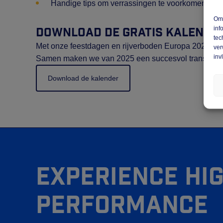
Handige tips om verrassingen te voorkomen.
Om 
inf
Download de gratis kalender
tec
Met onze feestdagen en rijverboden Europa 2025 kalen
ver
inv
Samen maken we van 2025 een succesvol transportj
Download de kalender
Experience hi
performance