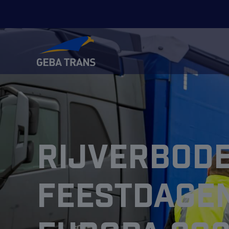
Rijverbod
feestdage