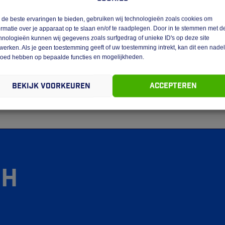
de beste ervaringen te bieden, gebruiken wij technologieën zoals cookies om
ormatie over je apparaat op te slaan en/of te raadplegen. Door in te stemmen met d
 hier
hnologieën kunnen wij gegevens zoals surfgedrag of unieke ID's op deze site
der kunt u tijd, kosten én frustraties besparen.
werken. Als je geen toestemming geeft of uw toestemming intrekt, kan dit een nade
loed hebben op bepaalde functies en mogelijkheden.
aar!
Bekijk voorkeuren
Accepteren
gh