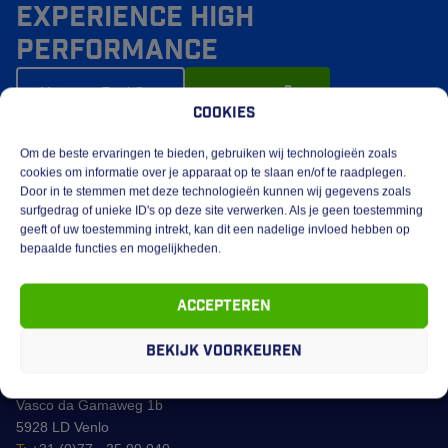
Experience high
performance
call
Meer over Total Care
Bel mij terug
Cookies
Om de beste ervaringen te bieden, gebruiken wij technologieën zoals
cookies om informatie over je apparaat op te slaan en/of te raadplegen.
Door in te stemmen met deze technologieën kunnen wij gegevens zoals
surfgedrag of unieke ID's op deze site verwerken. Als je geen toestemming
geeft of uw toestemming intrekt, kan dit een nadelige invloed hebben op
bepaalde functies en mogelijkheden.
Accepteren
Bekijk voorkeuren
Vasco da Gamaweg 1b
5928 LD Venlo